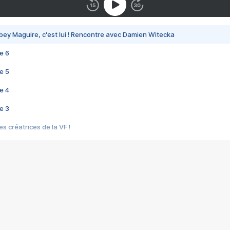
bey Maguire, c'est lui ! Rencontre avec Damien Witecka
e 6
e 5
e 4
e 3
s créatrices de la VF !
e 2
e 1
e Mektoub My Love arrive enfin ! Rencontre avec Shaïn Boumedine et Sal
i : après Toni en famille
elle réalise le bouleversant Dites lui que je l'aime