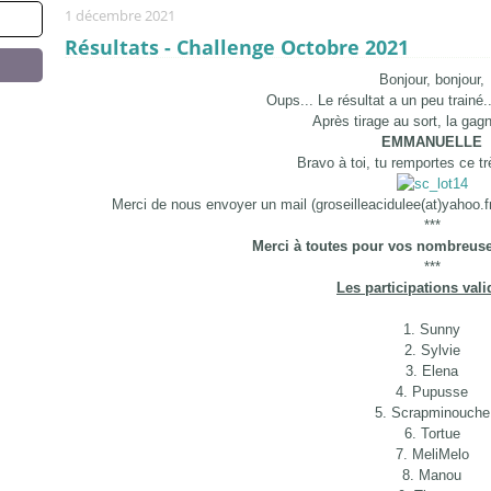
1 décembre 2021
Résultats - Challenge Octobre 2021
Bonjour, bonjour,
Oups... Le résultat a un peu trainé..
Après tirage au sort, la gagn
EMMANUELLE
Bravo à toi, tu remportes ce tr
Merci de nous envoyer un mail (groseilleacidulee(at)yahoo.f
***
Merci à toutes pour vos nombreuses
***
Les participations vali
1. Sunny
2. Sylvie
3. Elena
4. Pupusse
5. Scrapminouche
6. Tortue
7. MeliMelo
8. Manou