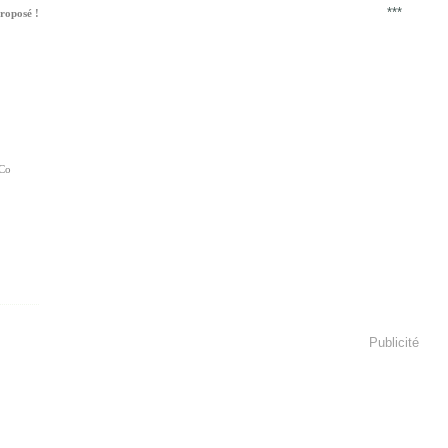
***
roposé !
Co
Publicité