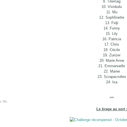
9. Titemag
10. Vividudu
11. Mu
12. Sophfinette
13. Fidji
14. Funny
15. Lily
16. Patricia
17. Chris
18. Cécile
19. Zurizer
20. Marie Anne
21. Emmanuelle
22. Manie
23. Scrapacrolles
24. Isa
***
, lift,
Le tirage au sort 