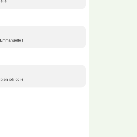
elle
, Emmanuelle !
en joli lot ;-)