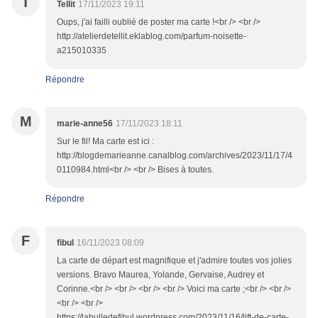
T
Tellit
17/11/2023 19:11
Oups, j'ai failli oublié de poster ma carte !<br /> <br />
http://atelierdetellit.eklablog.com/parfum-noisette-
a215010335
Répondre
M
marie-anne56
17/11/2023 18:11
Sur le fil! Ma carte est ici :
http://blogdemarieanne.canalblog.com/archives/2023/11/17/4
0110984.html<br /> <br /> Bises à toutes.
Répondre
F
fibul
16/11/2023 08:09
La carte de départ est magnifique et j'admire toutes vos jolies
versions. Bravo Maurea, Yolande, Gervaise, Audrey et
Corinne.<br /> <br /> <br /> <br /> Voici ma carte ;<br /> <br />
<br /> <br />
https://labulledefibul.wordpress.com/2023/11/16/lift-de-carte-