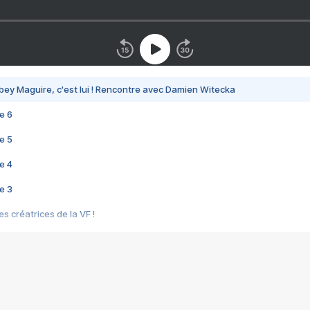
bey Maguire, c'est lui ! Rencontre avec Damien Witecka
e 6
e 5
e 4
e 3
s créatrices de la VF !
e 2
e 1
e Mektoub My Love arrive enfin ! Rencontre avec Shaïn Boumedine et Sal