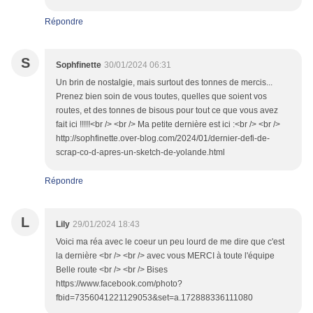
Répondre
S
Sophfinette
30/01/2024 06:31
Un brin de nostalgie, mais surtout des tonnes de mercis...
Prenez bien soin de vous toutes, quelles que soient vos
routes, et des tonnes de bisous pour tout ce que vous avez
fait ici !!!!!<br /> <br /> Ma petite dernière est ici :<br /> <br />
http://sophfinette.over-blog.com/2024/01/dernier-defi-de-
scrap-co-d-apres-un-sketch-de-yolande.html
Répondre
L
Lily
29/01/2024 18:43
Voici ma réa avec le coeur un peu lourd de me dire que c'est
la dernière <br /> <br /> avec vous MERCI à toute l'équipe
Belle route <br /> <br /> Bises
https://www.facebook.com/photo?
fbid=7356041221129053&set=a.172888336111080