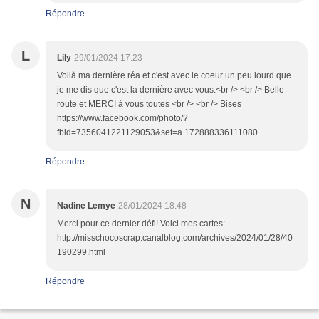
Répondre
L
Lily
29/01/2024 17:23
Voilà ma dernière réa et c'est avec le coeur un peu lourd que
je me dis que c'est la dernière avec vous.<br /> <br /> Belle
route et MERCI à vous toutes <br /> <br /> Bises
https://www.facebook.com/photo/?
fbid=7356041221129053&set=a.172888336111080
Répondre
N
Nadine Lemye
28/01/2024 18:48
Merci pour ce dernier défi! Voici mes cartes:
http://misschocoscrap.canalblog.com/archives/2024/01/28/40
190299.html
Répondre