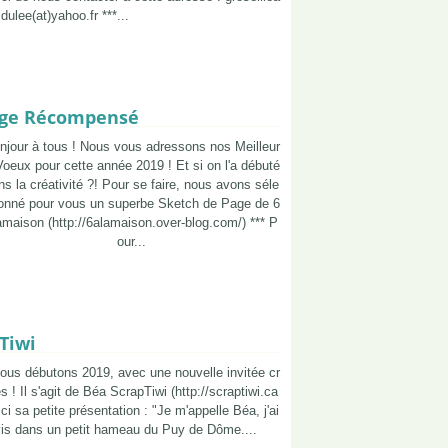
idulee(at)yahoo.fr ***...
lenge Récompensé
njour à tous ! Nous vous adressons nos Meilleur
Voeux pour cette année 2019 ! Et si on l'a débuté
ns la créativité ?! Pour se faire, nous avons séle
ionné pour vous un superbe Sketch de Page de 6
amaison (http://6alamaison.over-blog.com/) *** P
our...
Tiwi
Nous débutons 2019, avec une nouvelle invitée cr
s ! Il s'agit de Béa ScrapTiwi (http://scraptiwi.ca
ci sa petite présentation : "Je m'appelle Béa, j'ai
vis dans un petit hameau du Puy de Dôme....