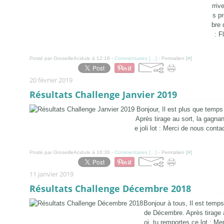
rriv
s p
bre 
: F
Posté par GroseilleAcidule à 12:18 -
Commentaires [
…
]
- Permalien [
#
]
20 février 2019
Résultats Challenge Janvier 2019
Bonjour, Il est plus que temps
Après tirage au sort, la gagn
e joli lot : Merci de nous conta
Posté par GroseilleAcidule à 16:36 -
Commentaires [
…
]
- Permalien [
#
]
11 janvier 2019
Résultats Challenge Décembre 2018
Bonjour à tous, Il est temp
de Décembre. Après tirage 
oi, tu remportes ce lot : Me