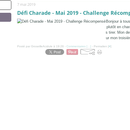
7 mai 2019
Défi Charade - Mai 2019 - Challenge Réco
Bonjour à tou
plutôt en char
s tirer. Mon d
ur mon troisièm
Posté par GroseilleAcidule à 19:26 -
Commentaires [
…
]
- Permalien [
#
]