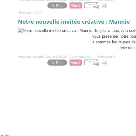
28 mars 2019
Notre nouvelle invitée créative : Mannie
Bonjour à tous, A la sui
vous présenter notre nou
s sommes heureuses de v
nnie dans
Posté par GroseilleAcidule à 10:30 -
Commentaires [
…
]
- Permalien [
#
]