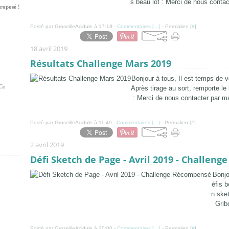
s beau lot : Merci de nous contact
roposé !
Posté par GroseilleAcidule à 17:18 -
Commentaires [
…
]
- Permalien [
#
]
18 avril 2019
Résultats Challenge Mars 2019
Bonjour à tous, Il est temps de 
Co
Après tirage au sort, remporte le 
: Merci de nous contacter par mai
Posté par GroseilleAcidule à 11:49 -
Commentaires [
…
]
- Permalien [
#
]
2 avril 2019
Défi Sketch de Page - Avril 2019 - Challen
Bonjo
éfis 
n sket
Grib
Posté par GroseilleAcidule à 20:00 -
Commentaires [
…
]
- Permalien [
#
]