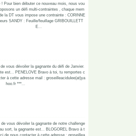
e ! Pour bien débuter ce nouveau mois, nous vou
roposons un défi multi-contraintes , chaque mem
de la DT vous impose une contrainte : CORINNE
leurs SANDY : Feuille/feuillage GRIBOUILLETT
E...
 de vous dévoiler la gagnante du défi de Janvier.
ante est... PENELOVE Bravo à toi, tu remportes c
cter à cette adresse mail : groseilleacidulee(at)ya
hoo.fr ***...
s de vous dévoiler la gagnante de notre challenge
au sort, la gagnante est... BLOGOREL Bravo à t
rci de nous contacter à cette adresse : groseillea