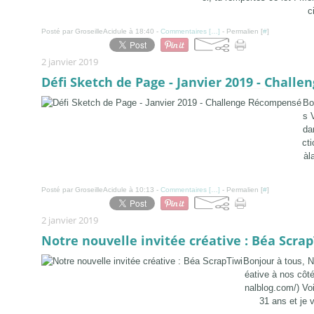
c
Posté par GroseilleAcidule à 18:40 -
Commentaires [
…
]
- Permalien [
#
]
2 janvier 2019
Défi Sketch de Page - Janvier 2019 - Chal
Bo
s 
da
ct
àl
Posté par GroseilleAcidule à 10:13 -
Commentaires [
…
]
- Permalien [
#
]
2 janvier 2019
Notre nouvelle invitée créative : Béa Scrap
Bonjour à tous, 
éative à nos côté
nalblog.com/) Voi
31 ans et je 