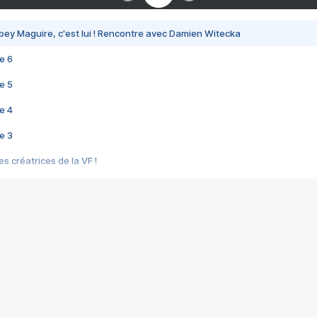
bey Maguire, c'est lui ! Rencontre avec Damien Witecka
e 6
e 5
e 4
e 3
s créatrices de la VF !
e 2
e 1
e Mektoub My Love arrive enfin ! Rencontre avec Shaïn Boumedine et Sal
i : après Toni en famille
elle réalise le bouleversant Dites lui que je l'aime
ais ! Rencontre autour de Vie privée de Rebecca Zlotowski